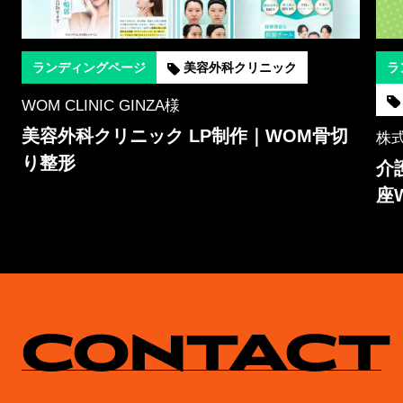
ランディングページ
美容外科クリニック
ラ
WOM CLINIC GINZA様
美容外科クリニック LP制作｜WOM骨切
ズ
株式
り整形
介
座
CONTACT