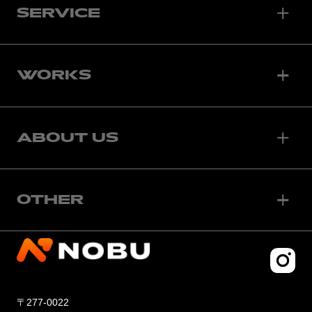
SERVICE
WORKS
ABOUT US
OTHER
〒277-0022