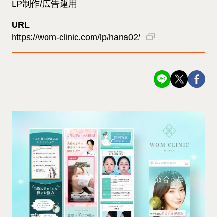
LP制作/広告運用
URL
https://wom-clinic.com/lp/hana02/