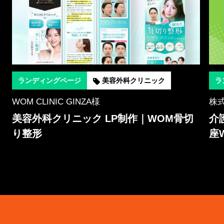
ランディングページ
美容外科クリニック
ラ
WOM CLINIC GINZA様
株式
美容外科クリニック LP制作｜WOM骨切
介
ズ
り整形
座