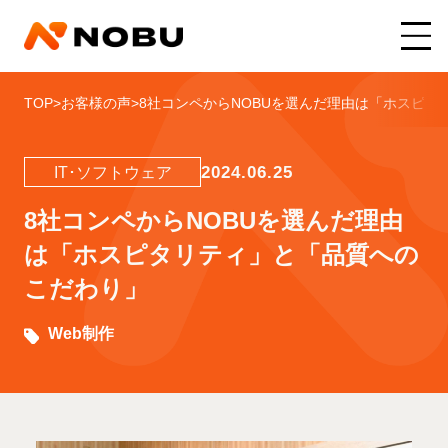
TOP
>
お客様の声
>
8社コンペからNOBUを選んだ理由は「ホスピタ
2024.06.25
IT･ソフトウェア
8社コンペからNOBUを選んだ理由
は「ホスピタリティ」と「品質への
こだわり」
Web制作